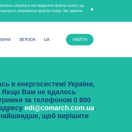
воляють зберігати або видаляти файли cookie, що
озволяєте збереження файлів cookie. Ми змінили
УВІЙТИ
ВИНИ
ЗВ'ЯЗОК
UA
RU
PL
EN
DE
FR
ась в енергосистемі України,
ї. Якщо Вам не вдалось
дтримки за телефоном 0 800
. адресу
edi@comarch.com.ua
.
кнайшвидше, щоб вирішити