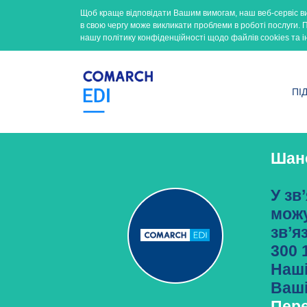
Щоб краще відповідати Вашим вимогам, наш веб-сервіс в
в свою чергу може викликати проблеми в роботі послуги.
нашу політику конфіденційності щодо файлів cookies та і
ПІ
Шано
У зв
можу
зв’я
300 
Наші
Ваші
Пере