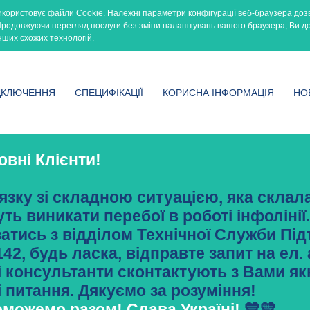
икористовує файли Cookie. Належні параметри конфігурації веб-браузера доз
 Продовжуючи перегляд послуги без зміни налаштувань вашого браузера, Ви д
нших схожих технологій.
ДКЛЮЧЕННЯ
СПЕЦИФІКАЦІЇ
КОРИСНА ІНФОРМАЦІЯ
НО
вні Клієнти!
’язку зі складною ситуацією, яка склал
ть виникати перебої в роботі інфоліні
затись з відділом Технічної Служби Пі
142, будь ласка, відправте запит на ел
 консультанти сконтактують з Вами я
 питання. Дякуємо за розуміння!
можемо разом! Слава Україні!
💙💛